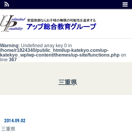
Warning
: Undefined array key 0 in
/home/r1824340/public_html/up-katekyo.com/up-
katekyo_wp/wp-content/themes/up-site/functions.php
on
line
367
三重県
2014.09.02
三重県