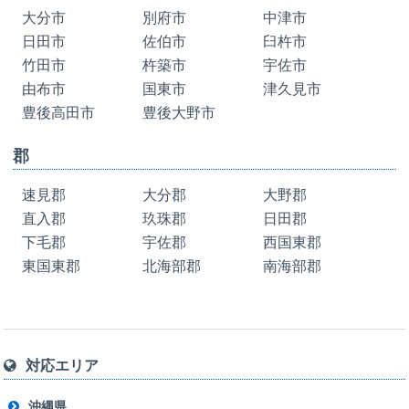
大分市
別府市
中津市
日田市
佐伯市
臼杵市
竹田市
杵築市
宇佐市
由布市
国東市
津久見市
豊後高田市
豊後大野市
郡
速見郡
大分郡
大野郡
直入郡
玖珠郡
日田郡
下毛郡
宇佐郡
西国東郡
東国東郡
北海部郡
南海部郡
対応エリア
沖縄県