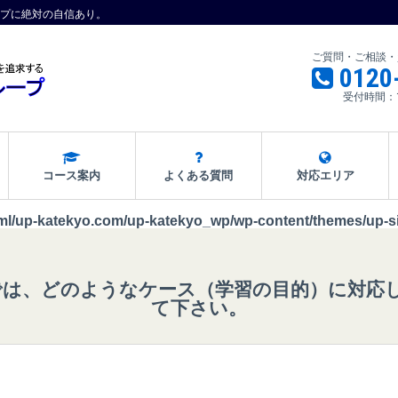
プに絶対の自信あり。
ご質問・ご相談・
0120
受付時間：
コース案内
よくある質問
対応エリア
ml/up-katekyo.com/up-katekyo_wp/wp-content/themes/up-si
では、どのようなケース（学習の目的）に対応
て下さい。