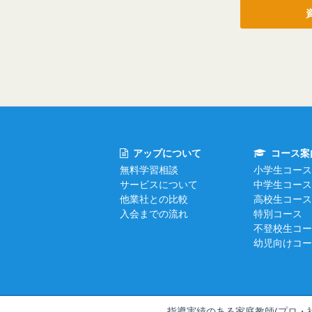
アップについて
コース案
無料学習相談
小学生コース
サービスについて
中学生コース
他業社との比較
高校生コース
入会までの流れ
特別コース
不登校生コー
幼児向けコー
指導実績のある家庭教師(プロ・