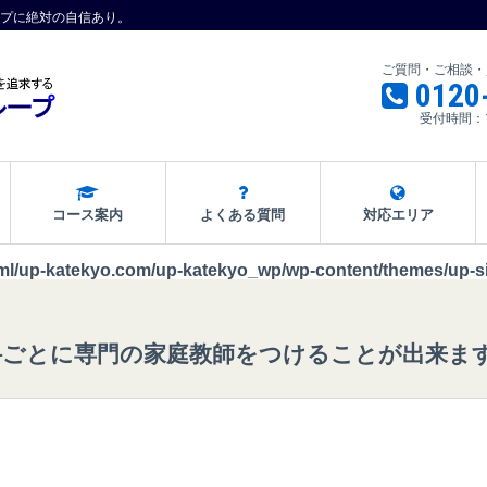
プに絶対の自信あり。
ご質問・ご相談・
0120
受付時間：
コース案内
よくある質問
対応エリア
ml/up-katekyo.com/up-katekyo_wp/wp-content/themes/up-si
科ごとに専門の家庭教師をつけることが出来ま