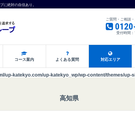
プに絶対の自信あり。
ご質問・ご相談・
0120
受付時間：
コース案内
よくある質問
対応エリア
ml/up-katekyo.com/up-katekyo_wp/wp-content/themes/up-si
高知県