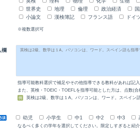
英検
理科
物理
化学
生物
世界史
地理
倫理
政治経済
国
小論文
漢検簿記
フランス語
ドイ
※複数選択可
入欄
指導可能教科選択で補足やその他指導できる教科があれば記入
また、英検・TOEIC・TOEFLを指導可能とした方は、点数(
英検は2級、数学は１A。パソコンは、ワード。スペイン
例
幼児
小学生
中1
中2
中3
必須
なるべく多くの学年を選択してください。限定しすぎると紹介