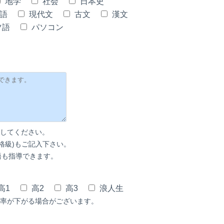
地学
社会
日本史
語
現代文
古文
漢文
ツ語
パソコン
してください。
合格級)もご記入下さい。
語も指導できます。
高1
高2
高3
浪人生
率が下がる場合がございます。