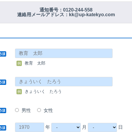
通知番号：0120-244-558
連絡用メールアドレス：kk@up-katekyo.com
必須
教育 太郎
例
必須
きょういく たろう
例
男性
女性
必須
年
月
日
必須