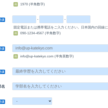
1970 (半角数字)
例
-
-
必須
固定電話または携帯電話をご入力ください。日本国内の回線に
090-1234-4567 (半角数字)
例
必須
info@up-katekyo.com (半角英数字)
例
必須
部名
必須