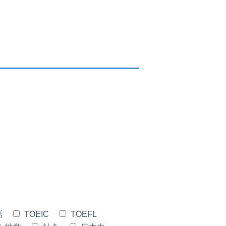
話
TOEIC
TOEFL