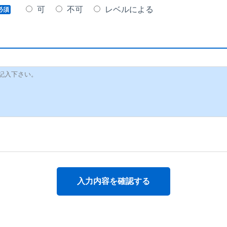
可
不可
レベルによる
必須