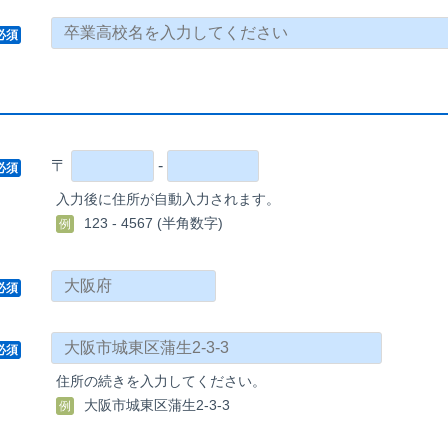
必須
〒
-
必須
入力後に住所が自動入力されます。
123 - 4567 (半角数字)
例
必須
必須
住所の続きを入力してください。
大阪市城東区蒲生2-3-3
例