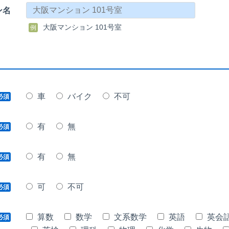
ン名
大阪マンション 101号室
例
車
バイク
不可
必須
有
無
必須
有
無
必須
可
不可
必須
算数
数学
文系数学
英語
英会
必須